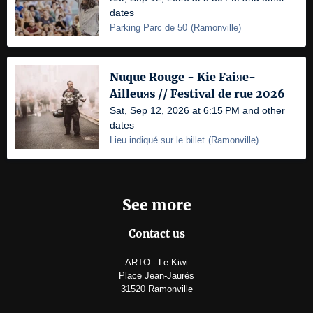
dates
Parking Parc de 50
(
Ramonville
)
Nuque Rouge - Kie Faiяe-
Ailleuяs // Festival de rue 2026
Sat, Sep 12, 2026 at 6:15 PM and other
dates
Lieu indiqué sur le billet
(
Ramonville
)
See more
Contact us
ARTO - Le Kiwi
Place Jean-Jaurès
31520 Ramonville